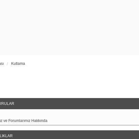
sı
Kutlama
URULAR
z ve Forumlarımız Hakkında
LIKLAR