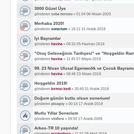
3000 Güzel Üye
gönderen
soba borusu
»
01:04 06-Nisan-2020
Merhaba 2020!
gönderen
sonerium
»
16:21 31-Aralık-2019
İyi Bayramlar
gönderen
havina
»
09:32 05-Haziran-2019
"Oruç Geleneğinin Tarihçesi" ve "Hoşgeldin Ra
gönderen
havina
»
11:45 07-Mayıs-2019
99. 23 Nisan Ulusal Egemenlik ve Çocuk Bayramı
gönderen
havina
»
08:48 23-Nisan-2019
Hoşgeldin 2019!
gönderen
kırmızı kedi
»
20:40 31-Aralık-2018
Doğum günün kutlu olsun sonerium!
gönderen
pisagoy
»
00:14 17-Aralık-2018
Mutlu Yıllar Sonerium
gönderen
vinifera
»
09:50 17-Aralık-2009
Arkeo-TR 10 yaşında!
gönderen
marlonbora
»
11:01 05-Mart-2018