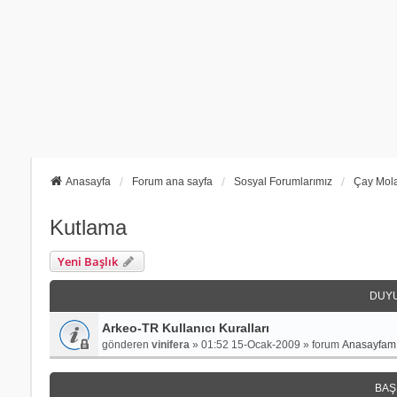
Anasayfa
Forum ana sayfa
Sosyal Forumlarımız
Çay Mola
Kutlama
Yeni Başlık
DUY
Arkeo-TR Kullanıcı Kuralları
gönderen
vinifera
»
01:52 15-Ocak-2009
» forum
Anasayfamı
BAŞ