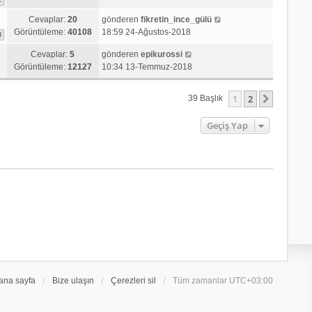
Cevaplar:
20
gönderen
fikretin_ince_gülü
Görüntüleme:
40108
18:59 24-Ağustos-2018
3
Cevaplar:
5
gönderen
epikurossi
Görüntüleme:
12127
10:34 13-Temmuz-2018
1
2
Sonraki
39 Başlık
Geçiş Yap
ana sayfa
Bize ulaşın
Çerezleri sil
Tüm zamanlar
UTC+03:00