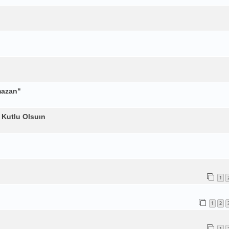
mazan"
 Kutlu Olsuın
1
1
2
1