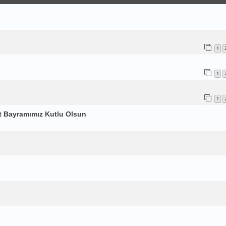
1
1
1
et Bayramımız Kutlu Olsun