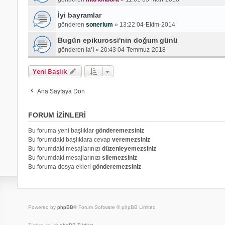
İyi bayramlar
gönderen
sonerium
»
13:22 04-Ekim-2014
Bugün epikurossi'nin doğum günü
gönderen
la'l
»
20:43 04-Temmuz-2018
Yeni Başlık
Ana Sayfaya Dön
FORUM IZINLERI
Bu foruma yeni başlıklar
gönderemezsiniz
Bu forumdaki başlıklara cevap
veremezsiniz
Bu forumdaki mesajlarınızı
düzenleyemezsiniz
Bu forumdaki mesajlarınızı
silemezsiniz
Bu foruma dosya ekleri
gönderemezsiniz
Powered by
phpBB
® Forum Software © phpBB Limited