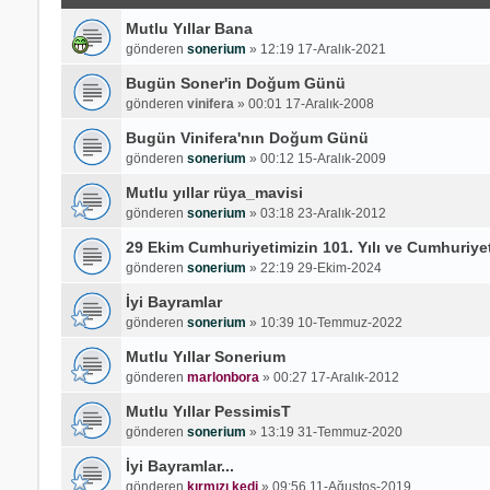
Mutlu Yıllar Bana
gönderen
sonerium
»
12:19 17-Aralık-2021
Bugün Soner'in Doğum Günü
gönderen
vinifera
»
00:01 17-Aralık-2008
Bugün Vinifera'nın Doğum Günü
gönderen
sonerium
»
00:12 15-Aralık-2009
Mutlu yıllar rüya_mavisi
gönderen
sonerium
»
03:18 23-Aralık-2012
29 Ekim Cumhuriyetimizin 101. Yılı ve Cumhuriy
gönderen
sonerium
»
22:19 29-Ekim-2024
İyi Bayramlar
gönderen
sonerium
»
10:39 10-Temmuz-2022
Mutlu Yıllar Sonerium
gönderen
marlonbora
»
00:27 17-Aralık-2012
Mutlu Yıllar PessimisT
gönderen
sonerium
»
13:19 31-Temmuz-2020
İyi Bayramlar...
gönderen
kırmızı kedi
»
09:56 11-Ağustos-2019