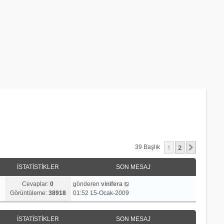
1
2
Sonraki
39 Başlık
İSTATISTIKLER
SON MESAJ
Cevaplar:
0
gönderen
vinifera
Görüntüleme:
38918
01:52 15-Ocak-2009
İSTATISTIKLER
SON MESAJ