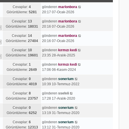
Cevaplar:
4
gönderen
marlonbora
Görüntüleme:
5281
20:17 07-Ocak-2026
Cevaplar:
13
gönderen
marlonbora
Görüntüleme:
18031
20:16 07-Ocak-2026
2
Cevaplar:
14
gönderen
marlonbora
Görüntüleme:
27404
20:16 07-Ocak-2026
2
Cevaplar:
10
gönderen
kırmızı kedi
Görüntüleme:
19601
23:35 28-Aralık-2025
2
Cevaplar:
1
gönderen
kırmızı kedi
Görüntüleme:
2649
17:06 06-Kasım-2024
Cevaplar:
0
gönderen
sonerium
Görüntüleme:
4019
10:39 10-Temmuz-2022
Cevaplar:
8
gönderen
sselvii
Görüntüleme:
23757
17:28 17-Aralık-2020
Cevaplar:
0
gönderen
sonerium
Görüntüleme:
6252
13:19 31-Temmuz-2020
Cevaplar:
6
gönderen
sonerium
Görüntüleme:
12313
13:12 31-Temmuz-2020