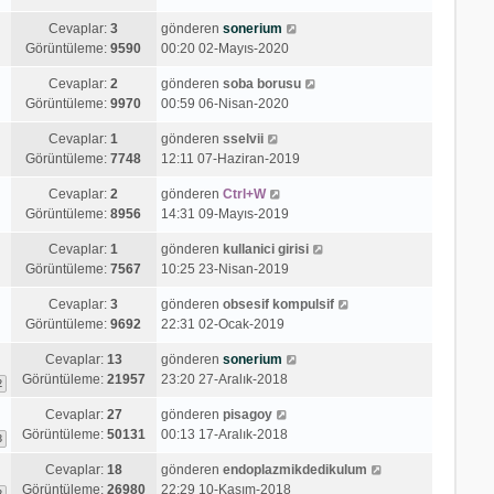
Cevaplar:
3
gönderen
sonerium
Görüntüleme:
9590
00:20 02-Mayıs-2020
Cevaplar:
2
gönderen
soba borusu
Görüntüleme:
9970
00:59 06-Nisan-2020
Cevaplar:
1
gönderen
sselvii
Görüntüleme:
7748
12:11 07-Haziran-2019
Cevaplar:
2
gönderen
Ctrl+W
Görüntüleme:
8956
14:31 09-Mayıs-2019
Cevaplar:
1
gönderen
kullanici girisi
Görüntüleme:
7567
10:25 23-Nisan-2019
Cevaplar:
3
gönderen
obsesif kompulsif
Görüntüleme:
9692
22:31 02-Ocak-2019
Cevaplar:
13
gönderen
sonerium
Görüntüleme:
21957
23:20 27-Aralık-2018
2
Cevaplar:
27
gönderen
pisagoy
Görüntüleme:
50131
00:13 17-Aralık-2018
3
Cevaplar:
18
gönderen
endoplazmikdedikulum
Görüntüleme:
26980
22:29 10-Kasım-2018
2