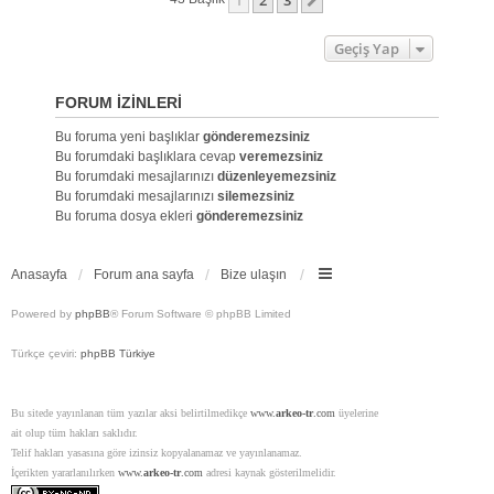
1
2
3
Sonraki
Geçiş Yap
FORUM IZINLERI
Bu foruma yeni başlıklar
gönderemezsiniz
Bu forumdaki başlıklara cevap
veremezsiniz
Bu forumdaki mesajlarınızı
düzenleyemezsiniz
Bu forumdaki mesajlarınızı
silemezsiniz
Bu foruma dosya ekleri
gönderemezsiniz
Anasayfa
Forum ana sayfa
Bize ulaşın
Powered by
phpBB
® Forum Software © phpBB Limited
Türkçe çeviri:
phpBB Türkiye
Bu sitede yayınlanan tüm yazılar aksi belirtilmedikçe
www.
arkeo-tr
.com
üyelerine
ait olup tüm hakları saklıdır.
Telif hakları yasasına göre izinsiz kopyalanamaz ve yayınlanamaz.
İçerikten yararlanılırken
www.
arkeo-tr
.com
adresi kaynak gösterilmelidir.