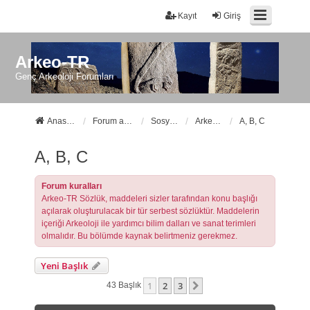
Kayıt
Giriş
Arkeo-TR
Genç Arkeoloji Forumları
Anasayfa
Forum ana sayfa
Sosyal Forumlarımız
Arkeo-TR Sözlük
A, B, C
A, B, C
Forum kuralları
Arkeo-TR Sözlük, maddeleri sizler tarafından konu başlığı
açılarak oluşturulacak bir tür serbest sözlüktür. Maddelerin
içeriği Arkeoloji ile yardımcı bilim dalları ve sanat terimleri
olmalıdır. Bu bölümde kaynak belirtmeniz gerekmez.
Yeni Başlık
1
2
3
Sonraki
43 Başlık