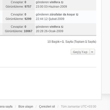
Cevaplar:
0
gönderen
vinifera
Görüntüleme:
9757
23:00 03-Haziran-2009
Cevaplar:
0
gönderen
zürafalar da koşar
Görüntüleme:
9299
22:44 12-Şubat-2009
Cevaplar:
0
gönderen
vinifera
Görüntüleme:
10067
20:28 26-Ocak-2009
10 Başlık •
1
. Sayfa (Toplam
1
Sayfa)
Geçiş Yap
ana sayfa
Bize ulaşın
Çerezleri sil
Tüm zamanlar
UTC+03:00