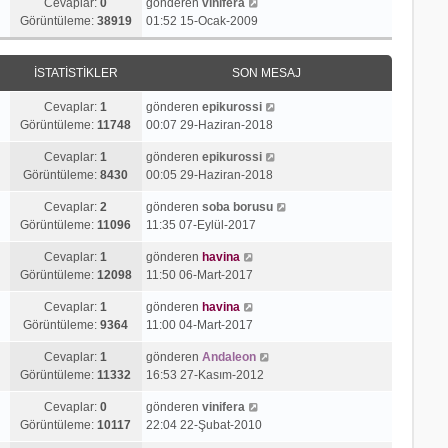
Cevaplar:
0
gönderen
vinifera
Görüntüleme:
38919
01:52 15-Ocak-2009
İSTATISTIKLER
SON MESAJ
Cevaplar:
1
gönderen
epikurossi
Görüntüleme:
11748
00:07 29-Haziran-2018
Cevaplar:
1
gönderen
epikurossi
Görüntüleme:
8430
00:05 29-Haziran-2018
Cevaplar:
2
gönderen
soba borusu
Görüntüleme:
11096
11:35 07-Eylül-2017
Cevaplar:
1
gönderen
havina
Görüntüleme:
12098
11:50 06-Mart-2017
Cevaplar:
1
gönderen
havina
Görüntüleme:
9364
11:00 04-Mart-2017
Cevaplar:
1
gönderen
Andaleon
Görüntüleme:
11332
16:53 27-Kasım-2012
Cevaplar:
0
gönderen
vinifera
Görüntüleme:
10117
22:04 22-Şubat-2010