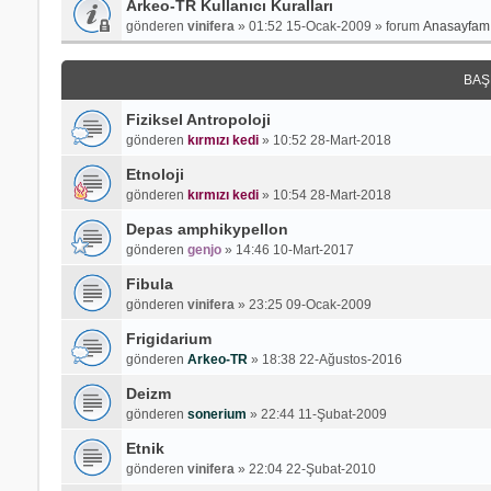
Arkeo-TR Kullanıcı Kuralları
gönderen
vinifera
»
01:52 15-Ocak-2009
» forum
Anasayfamı
BAŞ
Fiziksel Antropoloji
gönderen
kırmızı kedi
»
10:52 28-Mart-2018
Etnoloji
gönderen
kırmızı kedi
»
10:54 28-Mart-2018
Depas amphikypellon
gönderen
genjo
»
14:46 10-Mart-2017
Fibula
gönderen
vinifera
»
23:25 09-Ocak-2009
Frigidarium
gönderen
Arkeo-TR
»
18:38 22-Ağustos-2016
Deizm
gönderen
sonerium
»
22:44 11-Şubat-2009
Etnik
gönderen
vinifera
»
22:04 22-Şubat-2010