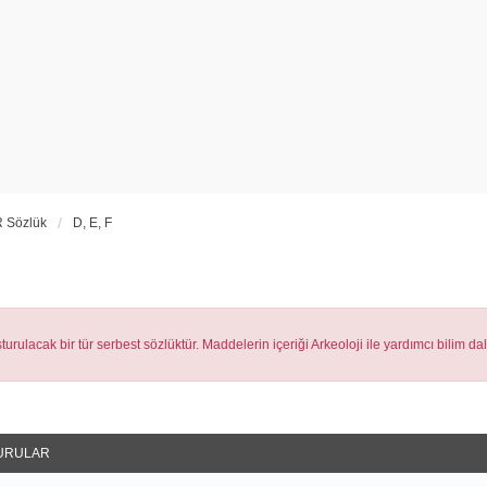
 Sözlük
D, E, F
urulacak bir tür serbest sözlüktür. Maddelerin içeriği Arkeoloji ile yardımcı bilim da
URULAR