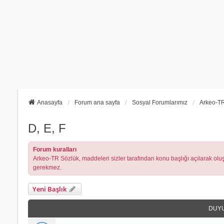
Anasayfa
Forum ana sayfa
Sosyal Forumlarımız
Arkeo-TR
D, E, F
Forum kuralları
Arkeo-TR Sözlük, maddeleri sizler tarafından konu başlığı açılarak oluşt
gerekmez.
Yeni Başlık
DUY