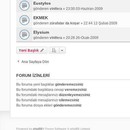
Eustylos
gönderen
vinifera
»
23:00 03-Haziran-2009
EKMEK
gönderen
zürafalar da koşar
»
22:44 12-Şubat-2009
Elysium
gönderen
vinifera
»
20:28 26-Ocak-2009
Yeni Başlık
Ana Sayfaya Dön
FORUM IZINLERI
Bu foruma yeni başlıklar
gönderemezsiniz
Bu forumdaki başlıklara cevap
veremezsiniz
Bu forumdaki mesajlarınızı
düzenleyemezsiniz
Bu forumdaki mesajlarınızı
silemezsiniz
Bu foruma dosya ekleri
gönderemezsiniz
Powered by
phpBB
® Forum Software © phpBB Limited