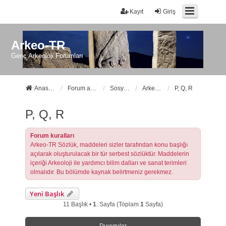
Kayıt
Giriş
Arkeo-TR
Genç Arkeoloji Forumları
Anasayfa
Forum ana sayfa
Sosyal Forumlarımız
Arkeo-TR Sözlük
P, Q, R
P, Q, R
Forum kuralları
Arkeo-TR Sözlük, maddeleri sizler tarafından konu başlığı
açılarak oluşturulacak bir tür serbest sözlüktür. Maddelerin
içeriği Arkeoloji ile yardımcı bilim dalları ve sanat terimleri
olmalıdır. Bu bölümde kaynak belirtmeniz gerekmez.
Yeni Başlık
11 Başlık •
1
. Sayfa (Toplam
1
Sayfa)