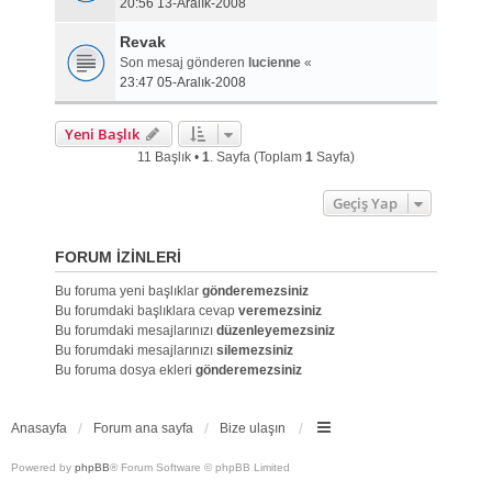
20:56 13-Aralık-2008
Revak
Son mesaj gönderen
lucienne
«
23:47 05-Aralık-2008
Yeni Başlık
11 Başlık •
1
. Sayfa (Toplam
1
Sayfa)
Geçiş Yap
FORUM IZINLERI
Bu foruma yeni başlıklar
gönderemezsiniz
Bu forumdaki başlıklara cevap
veremezsiniz
Bu forumdaki mesajlarınızı
düzenleyemezsiniz
Bu forumdaki mesajlarınızı
silemezsiniz
Bu foruma dosya ekleri
gönderemezsiniz
Anasayfa
Forum ana sayfa
Bize ulaşın
Powered by
phpBB
® Forum Software © phpBB Limited