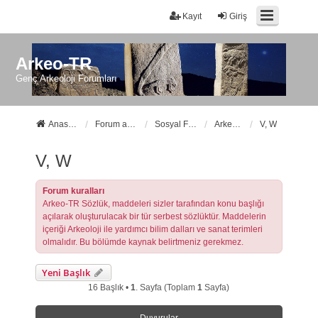
Kayıt
Giriş
Arkeo-TR
Genç Arkeoloji Forumları
Anasayfa
Forum ana sayfa
Sosyal Forumlarımız
Arkeo-TR Sözlük
V, W
V, W
Forum kuralları
Arkeo-TR Sözlük, maddeleri sizler tarafından konu başlığı
açılarak oluşturulacak bir tür serbest sözlüktür. Maddelerin
içeriği Arkeoloji ile yardımcı bilim dalları ve sanat terimleri
olmalıdır. Bu bölümde kaynak belirtmeniz gerekmez.
Yeni Başlık
16 Başlık •
1
. Sayfa (Toplam
1
Sayfa)