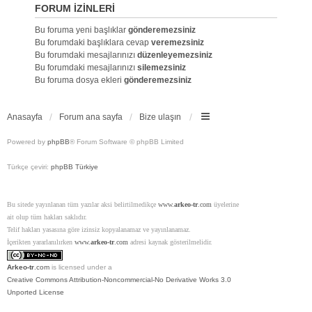
FORUM IZINLERI
Bu foruma yeni başlıklar
gönderemezsiniz
Bu forumdaki başlıklara cevap
veremezsiniz
Bu forumdaki mesajlarınızı
düzenleyemezsiniz
Bu forumdaki mesajlarınızı
silemezsiniz
Bu foruma dosya ekleri
gönderemezsiniz
Anasayfa
Forum ana sayfa
Bize ulaşın
Powered by
phpBB
® Forum Software © phpBB Limited
Türkçe çeviri:
phpBB Türkiye
Bu sitede yayınlanan tüm yazılar aksi belirtilmedikçe
www.
arkeo-tr
.com
üyelerine
ait olup tüm hakları saklıdır.
Telif hakları yasasına göre izinsiz kopyalanamaz ve yayınlanamaz.
İçerikten yararlanılırken
www.
arkeo-tr
.com
adresi kaynak gösterilmelidir.
Arkeo-tr
.com
is licensed under a
Creative Commons Attribution-Noncommercial-No Derivative Works 3.0
Unported License