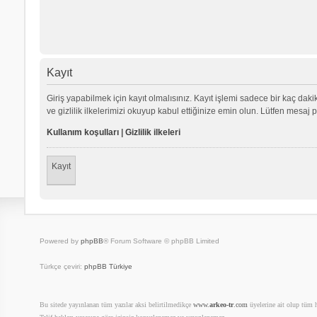
Kayıt
Giriş yapabilmek için kayıt olmalısınız. Kayıt işlemi sadece bir kaç dakika
ve gizlilik ilkelerimizi okuyup kabul ettiğinize emin olun. Lütfen mes
Kullanım koşulları
|
Gizlilik ilkeleri
Kayıt
Powered by
phpBB
® Forum Software © phpBB Limited
Türkçe çeviri:
phpBB Türkiye
Bu sitede yayınlanan tüm yazılar aksi belirtilmedikçe
www.
arkeo-tr
.com
üyelerine ait olup tüm ha