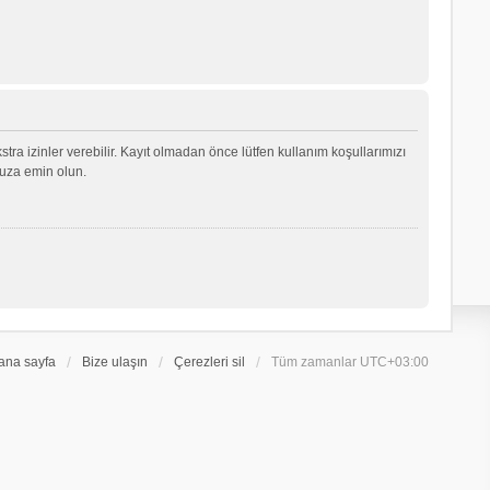
ekstra izinler verebilir. Kayıt olmadan önce lütfen kullanım koşullarımızı
nuza emin olun.
ana sayfa
Bize ulaşın
Çerezleri sil
Tüm zamanlar
UTC+03:00