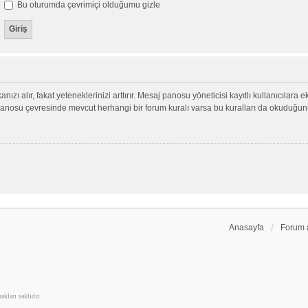
Bu oturumda çevrimiçi olduğumu gizle
nızı alır, fakat yeteneklerinizi arttırır. Mesaj panosu yöneticisi kayıtlı kullanıcılara 
aj panosu çevresinde mevcut herhangi bir forum kuralı varsa bu kuralları da okuduğu
Anasayfa
Forum 
kları saklıdır.