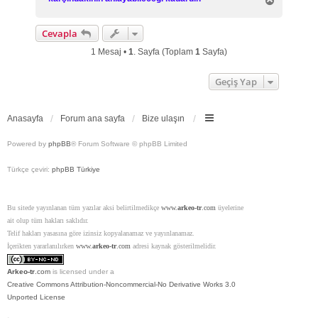
a
ş
Cevapla
a
d
1 Mesaj •
1
. Sayfa (Toplam
1
Sayfa)
ö
n
Geçiş Yap
Anasayfa
Forum ana sayfa
Bize ulaşın
Powered by
phpBB
® Forum Software © phpBB Limited
Türkçe çeviri:
phpBB Türkiye
Bu sitede yayınlanan tüm yazılar aksi belirtilmedikçe
www.
arkeo-tr
.com
üyelerine
ait olup tüm hakları saklıdır.
Telif hakları yasasına göre izinsiz kopyalanamaz ve yayınlanamaz.
İçerikten yararlanılırken
www.
arkeo-tr
.com
adresi kaynak gösterilmelidir.
Arkeo-tr
.com
is licensed under a
Creative Commons Attribution-Noncommercial-No Derivative Works 3.0
Unported License