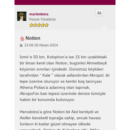
marlonbora
Forum Yöneticisi
Notion
M
23:08 26-Nisan-2024
e
s
İzmir’e 50 km, Kolophon’a ise 15 km uzaklıktaki
a
bir liman kenti olan Notion, bugünkü Ahmetbeyli
j
köyünün sınırları içindedir. Günümüz köylüleri
tarafından “ Kale “ olarak adlandırılan Akropol, iki
tepe üzerine oturuyor ve kentin baş tanrıçası
Athena Polias’a adanmış olan tapınak,
Akropol'ün batı tepesi üzerinde denize tümüyle
hakim bir konumda bulunuyor.
Herodotos’a göre Notion bir Aiol kentiydi ve
Aioller bereketli toprağa sahip, ancak havası
İonların ki kadar güzel olmayan ülkede
yaşıyorlardı. Notion da Kolophon gibi, Attika-