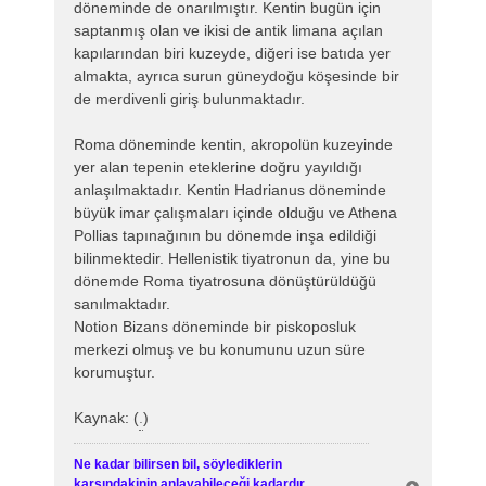
döneminde de onarılmıştır. Kentin bugün için
saptanmış olan ve ikisi de antik limana açılan
kapılarından biri kuzeyde, diğeri ise batıda yer
almakta, ayrıca surun güneydoğu köşesinde bir
de merdivenli giriş bulunmaktadır.
Roma döneminde kentin, akropolün kuzeyinde
yer alan tepenin eteklerine doğru yayıldığı
anlaşılmaktadır. Kentin Hadrianus döneminde
büyük imar çalışmaları içinde olduğu ve Athena
Pollias tapınağının bu dönemde inşa edildiği
bilinmektedir. Hellenistik tiyatronun da, yine bu
dönemde Roma tiyatrosuna dönüştürüldüğü
sanılmaktadır.
Notion Bizans döneminde bir piskoposluk
merkezi olmuş ve bu konumunu uzun süre
korumuştur.
Kaynak: (
.
)
Ne kadar bilirsen bil, söylediklerin
karşındakinin anlayabileceği kadardır.
B