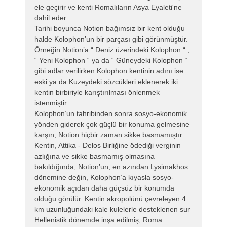
ele geçirir ve kenti Romalıların Asya Eyaleti'ne
dahil eder.
Tarihi boyunca Notion bağımsız bir kent olduğu
halde Kolophon’un bir parçası gibi görünmüştür.
Örneğin Notion’a “ Deniz üzerindeki Kolophon “ ;
“ Yeni Kolophon “ ya da “ Güneydeki Kolophon “
gibi adlar verilirken Kolophon kentinin adını ise
eski ya da Kuzeydeki sözcükleri eklenerek iki
kentin birbiriyle karıştırılması önlenmek
istenmiştir.
Kolophon’un tahribinden sonra sosyo-ekonomik
yönden giderek çok güçlü bir konuma gelmesine
karşın, Notion hiçbir zaman sikke basmamıştır.
Kentin, Attika - Delos Birliğine ödediği verginin
azlığına ve sikke basmamış olmasına
bakıldığında, Notion’un, en azından Lysimakhos
dönemine değin, Kolophon’a kıyasla sosyo-
ekonomik açıdan daha güçsüz bir konumda
olduğu görülür. Kentin akropolünü çevreleyen 4
km uzunluğundaki kale kulelerle desteklenen sur
Hellenistik dönemde inşa edilmiş, Roma