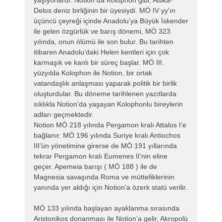
Delos deniz birliğinin bir üyesiydi. MÖ IV yy'ın
üçüncü çeyreği içinde Anadolu’ya Büyük İskender
ile gelen özgürlük ve barış dönemi, MÖ 323
yılında, onun ölümü ile son bulur. Bu tarihten
itibaren Anadolu’daki Helen kentleri için çok
karmaşık ve kanlı bir süreç başlar. MÖ III.
yüzyılda Kolophon ile Notion, bir ortak
vatandaşlık anlaşması yaparak politik bir birlik
oluşturdular. Bu döneme tarihlenen yazıtlarda
sıklıkla Notion’da yaşayan Kolophonlu bireylerin
adları geçmektedir.
Notion MÖ 218 yılında Pergamon kralı Attalos I‘e
bağlanır. MÖ 196 yılında Suriye kralı Antiochos
III’ün yönetimine girerse de MÖ 191 yıllarında
tekrar Pergamon kralı Eumenes II’nin eline
geçer. Apemeia barışı ( MÖ 188 ) ile de
Magnesia savaşında Roma ve müttefiklerinin
yanında yer aldığı için Notion’a özerk statü verilir.
MÖ 133 yılında başlayan ayaklanma sırasında
Aristonikos donanması ile Notion’a gelir, Akropolü