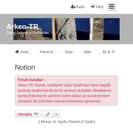
Kayıt
Giriş
Arkeo-TR
Genç Arkeoloji Forumları
Anasayfa
Forum ana sayfa
Sosyal Forumlarımız
Arkeo-TR Sözlük
M, N, O
Notion
Forum kuralları
Arkeo-TR Sözlük, maddeleri sizler tarafından konu başlığı
açılarak oluşturulacak bir tür serbest sözlüktür. Maddelerin
içeriği Arkeoloji ile yardımcı bilim dalları ve sanat terimleri
olmalıdır. Bu bölümde kaynak belirtmeniz gerekmez.
Cevapla
1 Mesaj •
1
. Sayfa (Toplam
1
Sayfa)