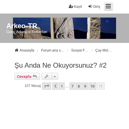
Kayıt
Giriş
Arkeo-TR
Genç Arkeoloji Forumları
Anasayfa
Forum ana sayfa
Sosyal Forumlarımız
Çay Molası
Şu Anda Ne Okuyorsunuz? #2
Cevapla
11
. Sayfa (Toplam
11
Sayfa)
1
7
8
9
10
11
Önceki
107 Mesaj
…