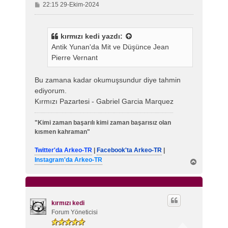
M
22:15 29-Ekim-2024
e
s
a
kırmızı kedi
yazdı:
j
Antik Yunan'da Mit ve Düşünce Jean
Pierre Vernant
Bu zamana kadar okumuşsundur diye tahmin
ediyorum.
Kırmızı Pazartesi - Gabriel Garcia Marquez
"Kimi zaman başarılı kimi zaman başarısız olan
kısmen kahraman"
Twitter'da Arkeo-TR
|
Facebook'ta Arkeo-TR
|
Instagram'da Arkeo-TR
B
a
ş
a
d
ö
kırmızı kedi
n
Forum Yöneticisi