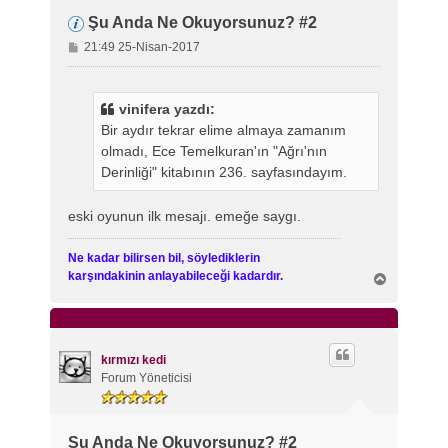
Şu Anda Ne Okuyorsunuz? #2
M
21:49 25-Nisan-2017
e
s
a
vinifera yazdı:
j
Bir aydır tekrar elime almaya zamanım
olmadı, Ece Temelkuran'ın "Ağrı'nın
Derinliği" kitabının 236. sayfasındayım.
eski oyunun ilk mesajı. emeğe saygı.
Ne kadar bilirsen bil, söylediklerin
karşındakinin anlayabileceği kadardır.
B
a
ş
a
d
ö
kırmızı kedi
n
Forum Yöneticisi
Şu Anda Ne Okuyorsunuz? #2