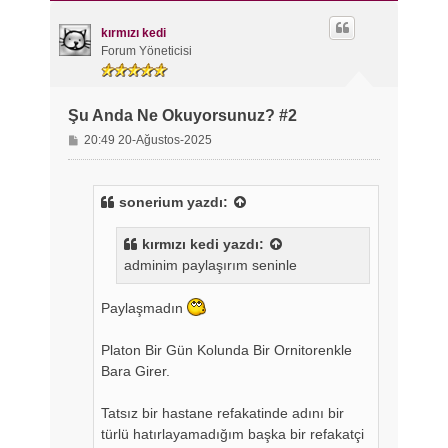
d
ö
kırmızı kedi
n
Forum Yöneticisi
Şu Anda Ne Okuyorsunuz? #2
M
20:49 20-Ağustos-2025
e
s
a
sonerium
yazdı:
j
kırmızı kedi
yazdı:
adminim paylaşırım seninle
Paylaşmadın
Platon Bir Gün Kolunda Bir Ornitorenkle
Bara Girer.
Tatsız bir hastane refakatinde adını bir
türlü hatırlayamadığım başka bir refakatçi