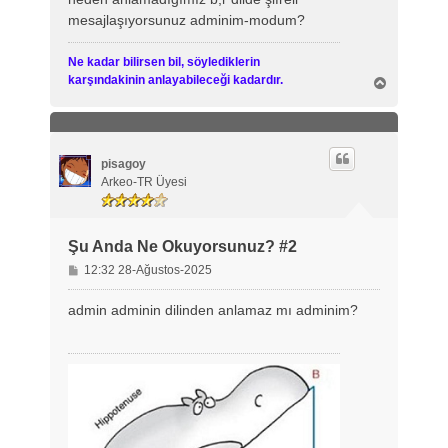
a
mesajlaşıyorsunuz adminim-modum?
j
Ne kadar bilirsen bil, söylediklerin
karşındakinin anlayabileceği kadardır.
B
a
ş
a
d
ö
pisagoy
n
Arkeo-TR Üyesi
Şu Anda Ne Okuyorsunuz? #2
M
12:32 28-Ağustos-2025
e
s
admin adminin dilinden anlamaz mı adminim?
a
j