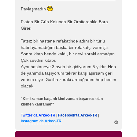
Paylaşmadın
Platon Bir Gün Kolunda Bir Ornitorenkle Bara
Girer.
Tatsız bir hastane refakatinde adını bir türlü
hatırlayamadığım başka bir refakatçi vermişti.
Sonra kitap bende kaldı, bir nevi zoraki armağan.
Çok sevdim kitabı.
Aynı hastaneye 3 ayda bir gidiyorum 5 yıldır. Hep
de yanımda taşıyorum tekrar karşılaşırsam geri
veririm diye. Galiba zoraki armağanım hep benim
olacak.
"Kimi zaman başarılı kimi zaman başarısız olan
kısmen kahraman"
Twitter'da Arkeo-TR
|
Facebook'ta Arkeo-TR
|
Instagram'da Arkeo-TR
B
a
ş
a