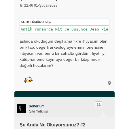
M
22:46 01-Şubat-2023
e
s
a
KOD:
TÜMÜNÜ SEÇ
j
Antik Yunan'da Mit ve Düşünce Jean Pierre Verna
aslında okuduğum değil ama fikre ihtiyacım olan
bir kitap. değerli arkeolog üyelerimin önerisine
ihtiyacım var. bunu bir sahafta gördüm. fiyatı iyi.
kütüphaneme koymaya değer bir kitap mıdır
değerli hocalarım?
B
a
ş
a
d
ö
sonerium
n
Site Yetkilisi
Şu Anda Ne Okuyorsunuz? #2