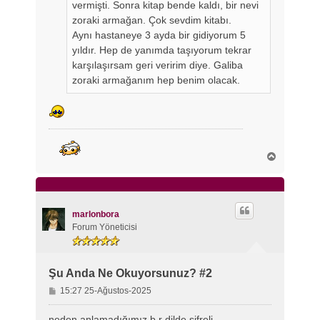
vermişti. Sonra kitap bende kaldı, bir nevi
zoraki armağan. Çok sevdim kitabı.
Aynı hastaneye 3 ayda bir gidiyorum 5
yıldır. Hep de yanımda taşıyorum tekrar
karşılaşırsam geri veririm diye. Galiba
zoraki armağanım hep benim olacak.
B
a
ş
a
d
ö
marlonbora
n
Forum Yöneticisi
Şu Anda Ne Okuyorsunuz? #2
M
15:27 25-Ağustos-2025
e
s
neden anlamadığımız b,r dilde şifreli