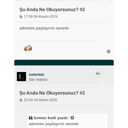
Şu Anda Ne Okuyorsunuz? #2
M
17:06 06-Kasım-2024
e
s
adminim paylaşırım seninle
a
j
B
a
ş
a
d
ö
sonerium
n
Site Yetkilisi
Şu Anda Ne Okuyorsunuz? #2
M
22:44 24-Nisan-2025
e
s
a
kırmızı kedi
yazdı:
j
adminim paylaşırım seninle