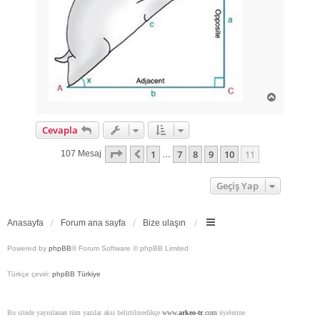
B
a
ş
Cevapla
a
d
11
. Sayfa (Toplam
11
Sayfa)
1
7
8
9
10
11
ö
Önceki
107 Mesaj
…
n
Geçiş Yap
Anasayfa
Forum ana sayfa
Bize ulaşın
Powered by
phpBB
® Forum Software © phpBB Limited
Türkçe çeviri:
phpBB Türkiye
Bu sitede yayınlanan tüm yazılar aksi belirtilmedikçe
www.
arkeo-tr
.com
üyelerine