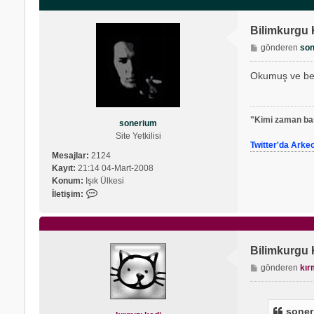
Bilimkurgu
M
gönderen
so
e
s
Okumuş ve beğ
a
j
"Kimi zaman baş
sonerium
Site Yetkilisi
Twitter'da Arke
Mesajlar:
2124
Kayıt:
21:14 04-Mart-2008
Konum:
Işık Ülkesi
İ
İletişim:
l
e
t
i
Bilimkurgu
ş
M
gönderen
kır
i
e
m
s
s
a
o
soner