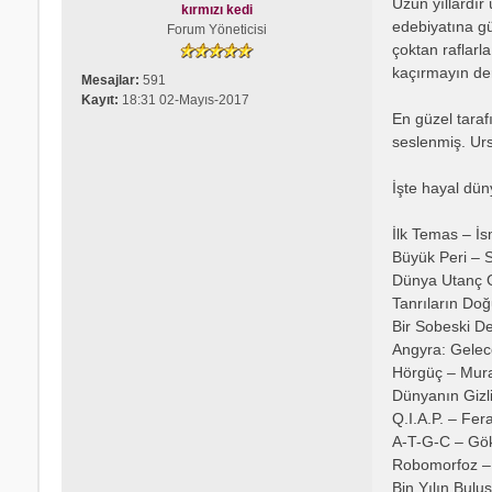
Uzun yıllardır
kırmızı kedi
j
edebiyatına gü
Forum Yöneticisi
çoktan raflarl
kaçırmayın de
Mesajlar:
591
Kayıt:
18:31 02-Mayıs-2017
En güzel taraf
seslenmiş. Urs
İşte hayal dün
İlk Temas – İ
Büyük Peri – 
Dünya Utanç 
Tanrıların Do
Bir Sobeski De
Angyra: Gelec
Hörgüç – Mur
Dünyanın Gizli
Q.I.A.P. – Fer
A-T-G-C – Gö
Robomorfoz – İ
Bin Yılın Bulu