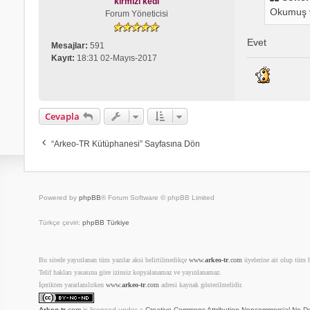
kırmızı kedi
j
n
Okumuş v
Forum Yöneticisi
e
r
Evet
i
Mesajlar:
591
u
Kayıt:
18:31 02-Mayıs-2017
m
Cevapla
“Arkeo-TR Kütüphanesi” Sayfasına Dön
Powered by
phpBB
® Forum Software © phpBB Limited
Türkçe çeviri:
phpBB Türkiye
Bu sitede yayınlanan tüm yazılar aksi belirtilmedikçe
www.
arkeo-tr
.com
üyelerine ait olup tüm ha
Telif hakları yasasına göre izinsiz kopyalanamaz ve yayınlanamaz.
İçerikten yararlanılırken
www.
arkeo-tr
.com
adresi kaynak gösterilmelidir.
Arkeo-tr
.com
is licensed under a
Creative Commons Attribution-Noncommercial-No De