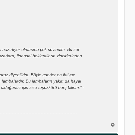
ji hazırlıyor olmasına çok sevindim. Bu zor
arlara, finansal beklentilerin zincirlerinden
ruz diyebilirim. Böyle eserler en ihtiyaç
 lambalardır. Bu lambaların yakıtı da hayal
olduğunuz için size teşekkürü borç bilirim.”
-
B
a
ş