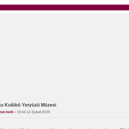
gu Kulübü Yeryüzü Müzesi
mızı kedi
»
19:44 12-Şubat-2026