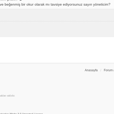
e beğenmiş bir okur olarak mı tavsiye ediyorsunuz sayın yöneticim?
Anasayfa
Forum 
kları saklıdır.
rivative Works 3.0 Unported License