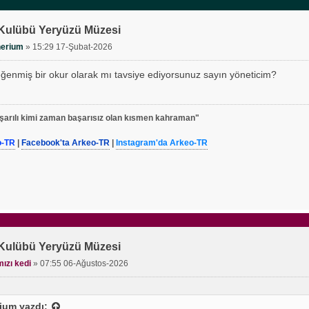
 Kulübü Yeryüzü Müzesi
nerium
»
15:29 17-Şubat-2026
enmiş bir okur olarak mı tavsiye ediyorsunuz sayın yöneticim?
arılı kimi zaman başarısız olan kısmen kahraman"
o-TR
|
Facebook'ta Arkeo-TR
|
Instagram'da Arkeo-TR
 Kulübü Yeryüzü Müzesi
mızı kedi
»
07:55 06-Ağustos-2026
ium
yazdı: