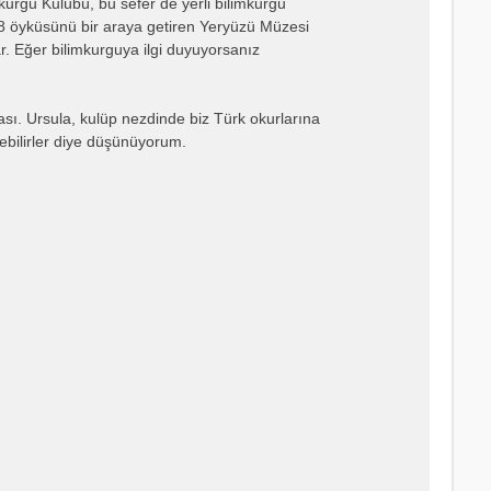
urgu Kulübü, bu sefer de yerli bilimkurgu
18 öyküsünü bir araya getiren Yeryüzü Müzesi
ar. Eğer bilimkurguya ilgi duyuyorsanız
ası. Ursula, kulüp nezdinde biz Türk okurlarına
yebilirler diye düşünüyorum.