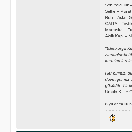
Son Yolculuk –
Selfie – Mura
Ruh – Aşkın 
GAITA – Tevfi
Matruşka – F
Akıllı Kapı – 
“Bilimkurgu Ku
zamanlarda tüm
kurtulmaları k
Her birimiz, d
duyduğumuz vak
gücüdür. Türki
Ursula K. Le 
8 yıl önce ilk