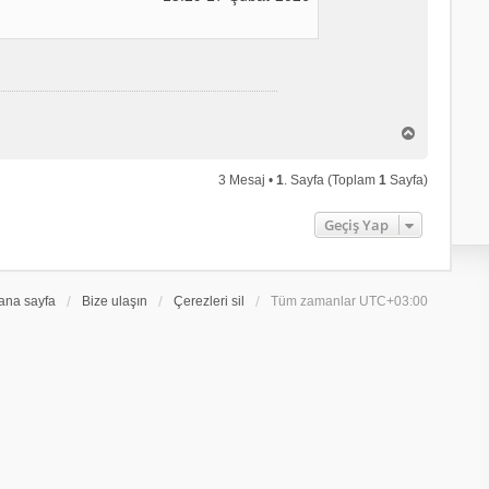
B
a
ş
3 Mesaj •
1
. Sayfa (Toplam
1
Sayfa)
a
d
ö
Geçiş Yap
n
ana sayfa
Bize ulaşın
Çerezleri sil
Tüm zamanlar
UTC+03:00