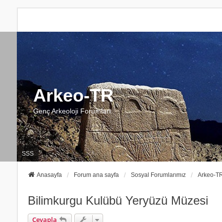
Arkeo-TR
Genç Arkeoloji Forumları
SSS
Anasayfa
Forum ana sayfa
Sosyal Forumlarımız
Arkeo-T
Bilimkurgu Kulübü Yeryüzü Müzesi
Cevapla