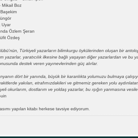
 Mikail Boz
t Başekim
Güngör
k Uyar
unda Özlem Şeran
Müfit Özdeş
lübü’nün, Türkiyeli yazarların bilimkurgu öykülerinden oluşan bir antolo
 yazarlar, yaratıcılık ilkesine bağlı yaşayan diğer yazarlardan ve bu yaz
onusunda destek veren yayınevlerinden güç alırlar.
ünyanın dört bir yanında, büyük bir karanlıkta yolumuzu bulmaya çalışıyo
itlerde yakılan, etrafımızdakileri ve gitmemiz gereken yolu aydınlatan
yeli okurlarım, dostlarım ve yoldaş yazarlar, bu ışığın yanmasına vesile 
Guin
 basımı yapılan kitabı herkese tavsiye ediyorum.