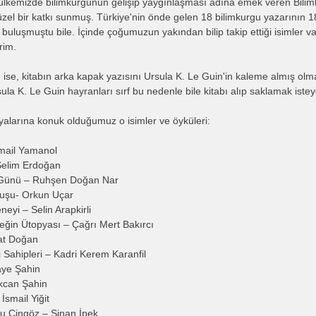
 ülkemizde bilimkurgunun gelişip yaygınlaşması adına emek veren Bilimk
zel bir katkı sunmuş. Türkiye'nin önde gelen 18 bilimkurgu yazarının 
a buluşmuştu bile. İçinde çoğumuzun yakından bilip takip ettiği isimler v
rim.
ı ise, kitabın arka kapak yazısını Ursula K. Le Guin'in kaleme almış olm
ula K. Le Guin hayranları sırf bu nedenle bile kitabı alıp saklamak iste
yalarına konuk olduğumuz o isimler ve öyküleri:
smail Yamanol
Selim Erdoğan
Günü – Ruhşen Doğan Nar
ğuşu- Orkun Uçar
neyi – Selin Arapkirli
eğin Ütopyası – Çağrı Mert Bakırcı
at Doğan
 Sahipleri – Kadri Kerem Karanfil
aye Şahin
kcan Şahin
smail Yiğit
şu Cingöz – Sinan İpek