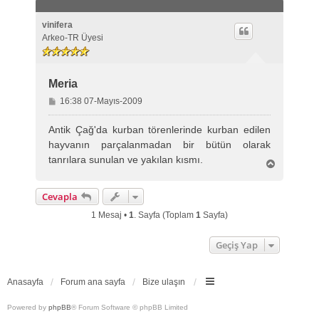
vinifera
Arkeo-TR Üyesi
Meria
M
16:38 07-Mayıs-2009
e
s
Antik Çağ'da kurban törenlerinde kurban edilen
a
hayvanın parçalanmadan bir bütün olarak
j
tanrılara sunulan ve yakılan kısmı.
B
a
ş
Cevapla
a
d
1 Mesaj •
1
. Sayfa (Toplam
1
Sayfa)
ö
n
Geçiş Yap
Anasayfa
Forum ana sayfa
Bize ulaşın
Powered by
phpBB
® Forum Software © phpBB Limited