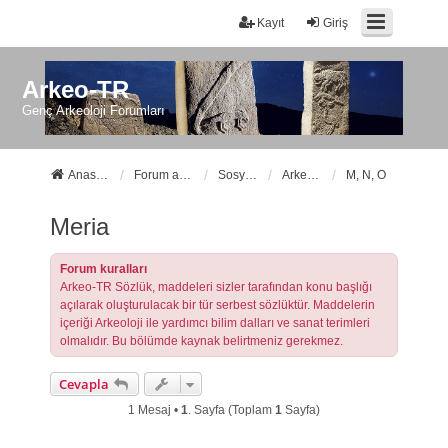
Kayıt
Giriş
Arkeo-TR
Genç Arkeoloji Forumları
Anasayfa
Forum ana sayfa
Sosyal Forumlarımız
Arkeo-TR Sözlük
M, N, O
Meria
Forum kuralları
Arkeo-TR Sözlük, maddeleri sizler tarafından konu başlığı
açılarak oluşturulacak bir tür serbest sözlüktür. Maddelerin
içeriği Arkeoloji ile yardımcı bilim dalları ve sanat terimleri
olmalıdır. Bu bölümde kaynak belirtmeniz gerekmez.
Cevapla
1 Mesaj •
1
. Sayfa (Toplam
1
Sayfa)