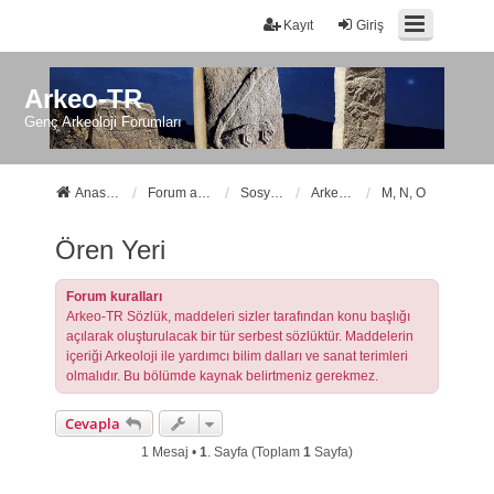
Kayıt
Giriş
Arkeo-TR
Genç Arkeoloji Forumları
Anasayfa
Forum ana sayfa
Sosyal Forumlarımız
Arkeo-TR Sözlük
M, N, O
Ören Yeri
Forum kuralları
Arkeo-TR Sözlük, maddeleri sizler tarafından konu başlığı
açılarak oluşturulacak bir tür serbest sözlüktür. Maddelerin
içeriği Arkeoloji ile yardımcı bilim dalları ve sanat terimleri
olmalıdır. Bu bölümde kaynak belirtmeniz gerekmez.
Cevapla
1 Mesaj •
1
. Sayfa (Toplam
1
Sayfa)