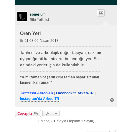
sonerium
Site Yetkilisi
Ören Yeri
M
11:03 06-Nisan-2013
e
s
Tarihsel ve arkeolojik değer taşıyan, eski bir
a
uygarlığa ait kalıntıların bulunduğu yer. Su
j
altındaki yerler için de kullanılabilir.
"Kimi zaman başarılı kimi zaman başarısız olan
kısmen kahraman"
Twitter'da Arkeo-TR
|
Facebook'ta Arkeo-TR
|
Instagram'da Arkeo-TR
B
a
ş
Cevapla
a
d
1 Mesaj •
1
. Sayfa (Toplam
1
Sayfa)
ö
n